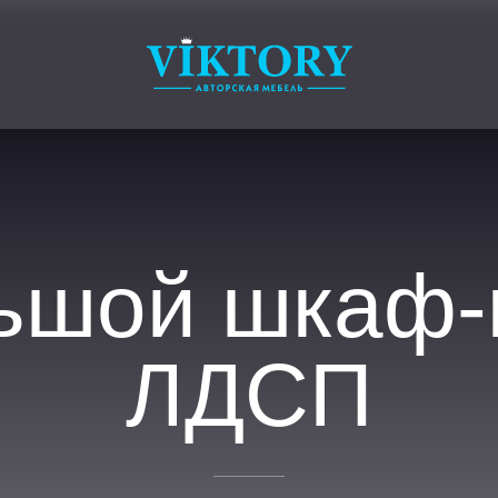
ьшой шкаф-к
ЛДСП