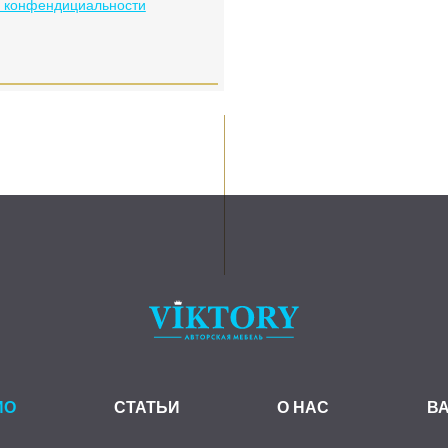
й конфендициальности
ИО
СТАТЬИ
О НАС
В