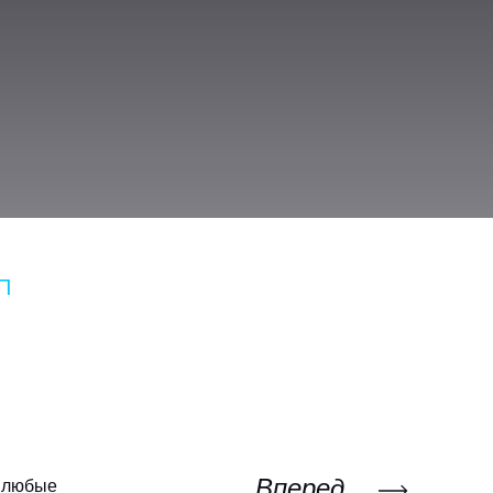
П
Вперед
м любые